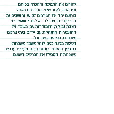
להורים את התמיכה וההכרה בכוחם
וביכולתם ליצור שינוי. ההורה והמטפל
בוחנים יחד את הגורמים לקושי וחושבים על
הדרכים בהן ניתן להביא לשינוי.נושאים כמו
הצבת גבולות, התמודדות עם משברי גיל
ההתבגרות, התנהלות עם ילדים בעלי צרכים
מיוחדים, הפרעת קשב וכו'.
הטיפול מקנה כלים לנהל משבר משפחתי
בתהליך המאחד כוחות ובונה מערכת ערכית
משפחתית, המכילה את הפרטים השונים
בתוכה. תוך מתן כבוד לשונות בין בני
המשפחה.
הדרכה הורית מתייחסת לגילאים שונים, החל
משלבי ההריון, ינקות התפתחות, גילאי הגן
ועד גילאי ההתבגרות המאוחרים.
הטיפול מתרחש בקליניקה תוך שילוב של בני
המשפחה, ובמידת הצורך פגישות מכוונות
בזום.
מחשבים מסלול מחדש במידת הצורך.