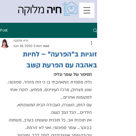
Post
חיה מלוקה
Jun 26, 2020
3 min read
זוגיות ב"הפרעה" – לחיות
באהבה עם הפרעת קשב
הסיפור של עומר וגליה
גליה מספרת :התאהבתי בו כי היה מיוחד, ספונטני, 
שנון מצחיק, מרכז העיניינים, מפתיע.. לוקח אותי 
למקומות אחרים...
עם הזמן, השגרה, העבודה הבית המשכנתא, 
הילדים... הכל הפך קשה.
אין תוכנית אב, כל תוכנית שעשינו בערב, משתנה 
בבוקר... עומר ספונטני, ואני לא זורמת..
עבודה,עומר אוטודידקט, לומד לבד, ומוכשר 