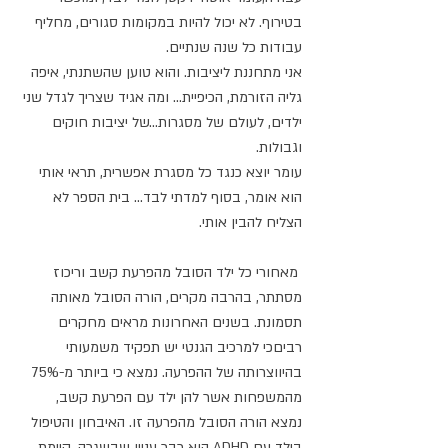
בטירוף. לא יכול להיות במקומות סגורים, מחליף 
עבודות כל שנה שנתיים.
אני מתחננת ליציבות. והוא טוען שהשתנתי, איפה 
גליה הזורמת, הכיפיית... ומה אגיד שצריך לגדל שני 
ילדים, לעולם של מסגרות...של יציבות חוקים 
וגבולות.
עומר יוצא כנגד כל מסגרת אפשרית, תראי אותי 
הוא אומר, בסוף למדתי לבד... בית הספר לא 
הצליח להבין אותי.
 מאחורי כל ילד הסובל מהפרעת קשב וריכוז 
מסתתר, בהרבה מקרים, הורה הסובל מאותה 
תסמונת. בשנים האחרונות מראים מחקרים 
רביםכי למרכיב הגנטי יש תפקיד משמעותי 
בהיווצרותה של ההפרעה. נמצא כי ביותר מ-75% 
מהמשפחות אשר להן ילד עם הפרעת קשב, 
נמצא הורה הסובל מהפרעה זו. האיבחון והטיפול 
בילד עם ADHD הוא כבר עניין שבשגרה. קיימת 