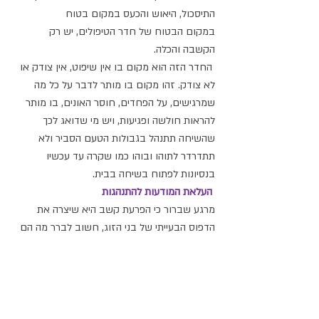
התיסכול, היאוש והכעס במקום בטוח 
במקום הבטוח של חדר הטיפולים, יש רק 
הקשבה והכלה.
 החדר הזה הוא מקום בו אין שיפוט, אין צודק או 
לא צודק. זהו מקום בו מותר לדבר על כל מה 
שמרגישים, על הפחדים, חוסר האונים, בו מותר 
להראות חולשה ופגיעות, ויש מי שדואג לכך 
שהשיחה תתנהל בגבולות הטעם הסביר ולא 
תתדרדר לתוהו ובוהו כמו שקרה עד עכשיו 
בנסיונות לפתוח בשיחה בבית. 
העלאת המודעות להתנהגות
מרגע שברור כי הפרעת קשב היא שיצרה את 
הדפוס הבעייתי של בני הזוג, חשוב לברר מה הם 
יודעים על התופעה והאם בן הזוג המוסח עבר 
איבחון. 
בניית משמעות משותפת
 התגייסות משותפת של בני הזוג לבנות מערכת 