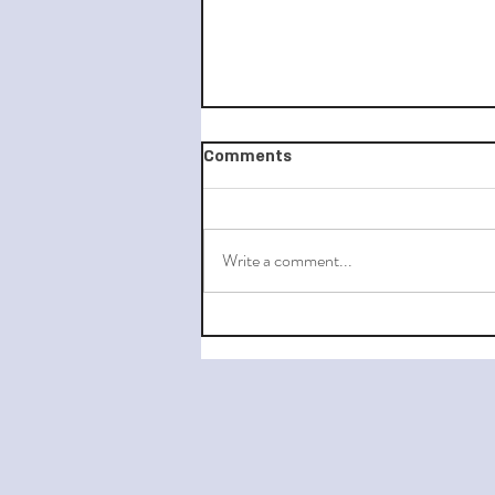
Comments
Write a comment...
זוגיות ב"הפרעה" – לחיות באהבה
עם הפרעת קשב