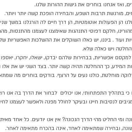
ים, ואז אנחנו בוחרים את גישות ההורות שלנו.
ם, מורגשת תרבות השפע, והבחירה הופכת קשה יותר ויותר.
ו הן הפעולות אוטומטיות, הן דרך חיים לה הורגלנו במשך שנ
הורינו, חלקם דפוסי התנהגות שאימצנו לעצמנו מהתנסות, מהת
יות ועוד . ביננו, יש כאלו השוקלים את ההשלכות האפשריות של
החלטה ויש כאלה שלא.
למקסם אפשריות, בבחירות שלהם יבדקו, ישאלו, יחקרו, יאספו 
ת המידע, כך ההחלטה תהיה קשה יותר. בצד השני יש את אלו ה
לוקה מוחלטת, כולנו נעים על הרצף. בודקים בוחרים מה שמתאים 
 כי בתהליך התפתחותי, אנו יכולים  לבחור את הדרך בה אנו רוא
גיבים לנסיבות חיינו ובעיקר לחולל מפנה ולאפשר לעצמנו לחיות
ה ומי החליט מהי הדרך הנכונה? אין אנו יודעים. כל אחד מאיתנ
שונה, ובחירה שמתאימה לאחד, אינה בהכרח מתאימה לאחר.