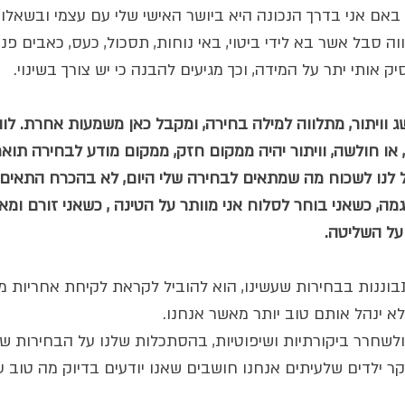
באם אני בדרך הנכונה היא ביושר האישי שלי עם עצמי ובשאלו
וה סבל אשר בא לידי ביטוי, באי נוחות, תסכול, כעס, כאבים פנימ
 אותי יתר על המידה, וכך מגיעים להבנה כי יש צורך בשינוי. 
 וויתור, מתלווה למילה בחירה, ומקבל כאן משמעות אחרת. לוותר
ו חולשה, וויתור יהיה ממקום חזק, ממקום מודע לבחירה תואמ
ל לנו לשכוח מה שמתאים לבחירה שלי היום, לא בהכרח התאים ל
גמה, כשאני בוחר לסלוח אני מוותר על הטינה , כשאני זורם ו
 על השליטה.
ננות בבחירות שעשינו, הוא להוביל לקראת לקיחת אחריות מל
 ינהל אותם טוב יותר מאשר אנחנו.
לשחרר ביקורתיות ושיפוטיות, בהסתכלות שלנו על הבחירות של 
יקר ילדים שלעיתים אנחנו חושבים שאנו יודעים בדיוק מה טוב עבו